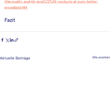
title=quality-analytik-jena%C2%AE-products-at-even-better-
prices&bid=184
Fazit
Alle ansehen
Aktuelle Beiträge