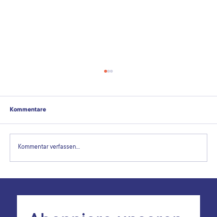
Neue Chargen von Referenzmaterialien von
Alpha Resources
Neue Chargen von Referenzmaterialien, einschließlich
Kommentare
des gefragten CRM AR1653 (%O – 0,0008; %N –
0,0040), sind im Katalog unseres Partners Alpha
Resources verfügbar.
Kommentar verfassen...